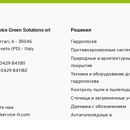
vice Green Solutions srl
Решения
errari, 6 - 35046
Гидропосев
neto (PD) - Italy
Противоэрозионные сист
Природные и архитектурн
 0429 841181
покрытия
9 0429 841182
Техника и оборудование д
гидропосева
Контроль пыли и пылепод
Сточища и загрязненные у
Дренажи с обозначением
те нам
lservice-it.com
Антигололедные и
антиобледенительные реш