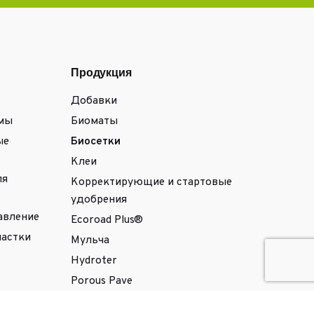
Продукция
Добавки
емы
Биоматы
ые
Биосетки
Клеи
ля
Корректирующие и стартовые
удобрения
авление
Ecoroad Plus®
частки
Мульча
Hydroter
Porous Pave
ения
Stabilpave®