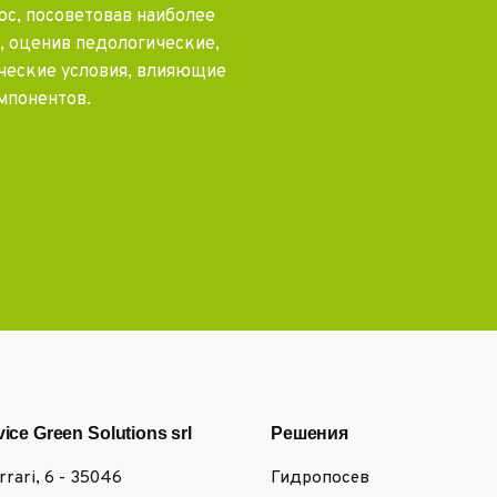
ос, посоветовав наиболее
, оценив педологические,
ческие условия, влияющие
мпонентов.
vice Green Solutions srl
Решения
errari, 6 - 35046
Гидропосев