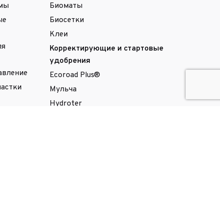
емы
Биоматы
ые
Биосетки
Клеи
ля
Корректирующие и стартовые
удобрения
авление
Ecoroad Plus®
частки
Мульча
Hydroter
Porous Pave
ения
Stabilpave®
Terra Plus
Facebook
/
Instagram