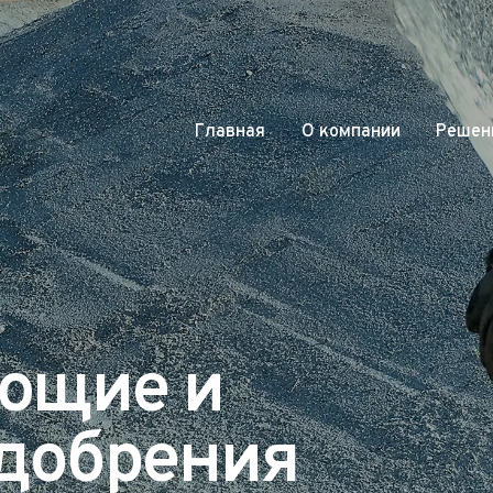
Главная
О компании
Решени
ющие и
удобрения