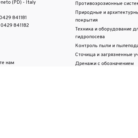
neto (PD) - Italy
Противоэрозионные сист
Природные и архитектурн
 0429 841181
покрытия
9 0429 841182
Техника и оборудование д
гидропосева
Контроль пыли и пылепод
Сточища и загрязненные у
те нам
Дренажи с обозначением
lservice-it.com
Антигололедные и
антиобледенительные реш