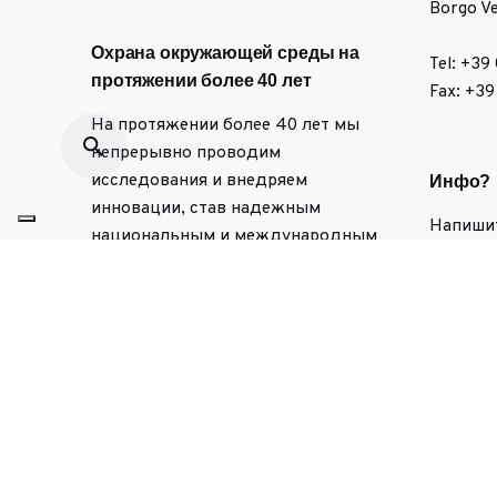
Borgo Ve
Охрана окружающей среды на
Tel: +39
протяжении более 40 лет
Fax: +3
На протяжении более 40 лет мы
непрерывно проводим
исследования и внедряем
Инфо?
инновации, став надежным
Напиши
национальным и международным
info@ful
эталоном в области защиты
окружающей среды.