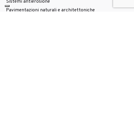
Sistemi antierosione
Pavimentazioni naturali e architettoniche
Attrezzatura idrosemina
Controllo polveri
Discariche siti contaminati
Drenaggi
Antighiaccio e deghiaccianti
Prodotti
Additivi
Biostuoie
Bioreti
Collanti
Concimi Correttivi e Starter
Ecoroad Plus®