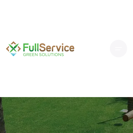
S
k
i
p
t
o
c
o
n
t
e
n
t