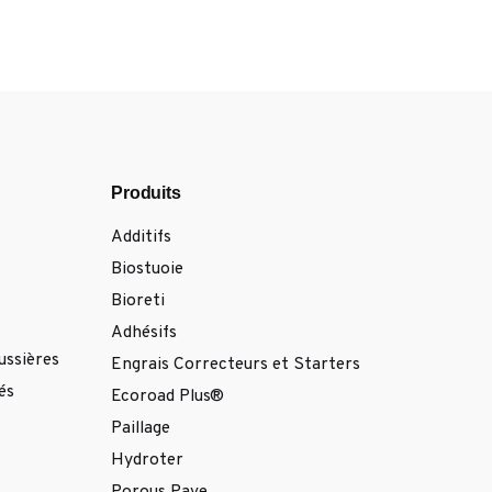
Produits
Additifs
Biostuoie
Bioreti
Adhésifs
ussières
Engrais Correcteurs et Starters
és
Ecoroad Plus®
Paillage
Hydroter
Porous Pave