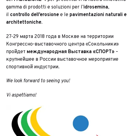
gamma di prodotti e soluzioni per l’
idrosemina
,
il
controllo dell’erosione
e le
pavimentazioni naturali e
architettoniche
.
27-29 марта 2018 года в Москве на территории
Конгрессно-выставочного центра «Сокольники»
пройдет
международная Выставка «СПОРТ»
–
крупнейшее в России выставочное мероприятие
спортивной индустрии.
We look forward to seeing you!
Vi aspettiamo!