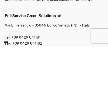
internazionale nel settore della difesa dell’ambiente.
Full Service Green Solutions srl
Via E. Ferrari, 6 - 35046
Borgo Veneto (PD) - Italy
Tel: +39 0429 841181
Fax: +39 0429 841182
Informazioni?
Scrivici una email
info@fullservice-it.com
Soluzioni
Idrosemina
Sistemi antierosione
Pavimentazioni naturali e architettoniche