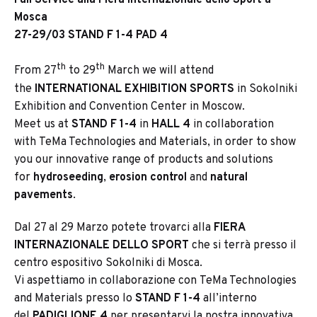
Mosca
27-29/03 STAND F 1-4 PAD 4
th
th
From 27
to 29
March we will attend
the
INTERNATIONAL EXHIBITION SPORTS
in Sokolniki
Exhibition and Convention Center in Moscow.
Meet us at
STAND F 1-4
in
HALL 4
in collaboration
with TeMa Technologies and Materials, in order to show
you our innovative range of products and solutions
for
hydroseeding
,
erosion control
and
natural
pavements
.
Dal 27 al 29 Marzo potete trovarci alla
FIERA
INTERNAZIONALE DELLO SPORT
che si terrà presso il
centro espositivo Sokolniki di Mosca.
Vi aspettiamo in collaborazione con TeMa Technologies
and Materials presso lo
STAND F 1-4
all’interno
del
PADIGLIONE 4
per presentarvi la nostra innovativa