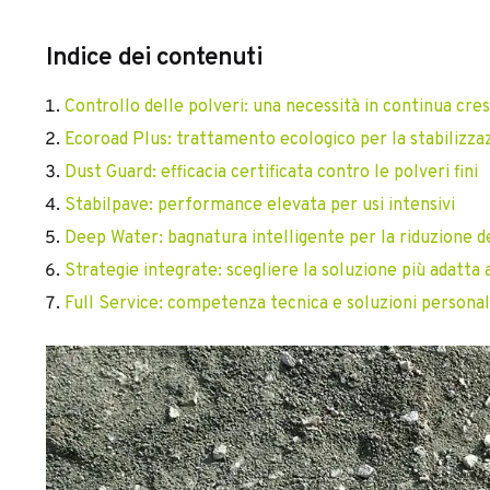
Indice dei contenuti
Controllo delle polveri: una necessità in continua cres
Ecoroad Plus: trattamento ecologico per la stabilizzaz
Dust Guard: efficacia certificata contro le polveri fini
Stabilpave: performance elevata per usi intensivi
Deep Water: bagnatura intelligente per la riduzione de
Strategie integrate: scegliere la soluzione più adatta 
Full Service: competenza tecnica e soluzioni personal