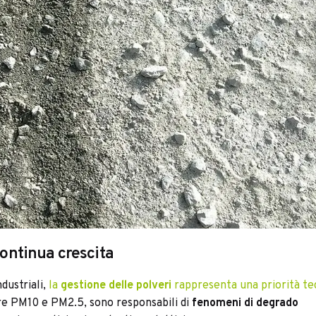
continua crescita
dustriali,
la
gestione delle polveri
rappresenta una priorità te
lare PM10 e PM2.5, sono responsabili di
fenomeni di degrado