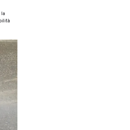
 la
ilità