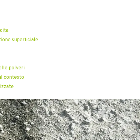
cita
ione superficiale
lle polveri
al contesto
izzate