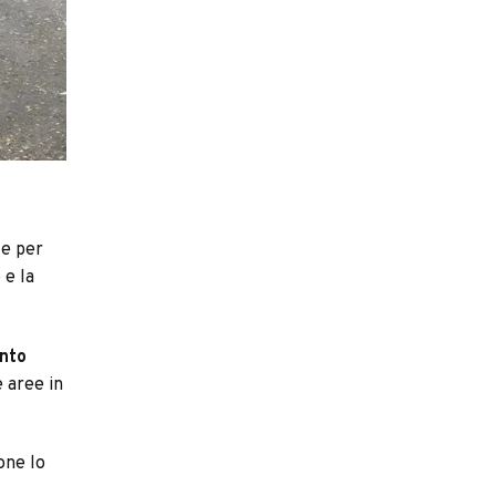
 e per
 e la
ento
e aree in
one lo