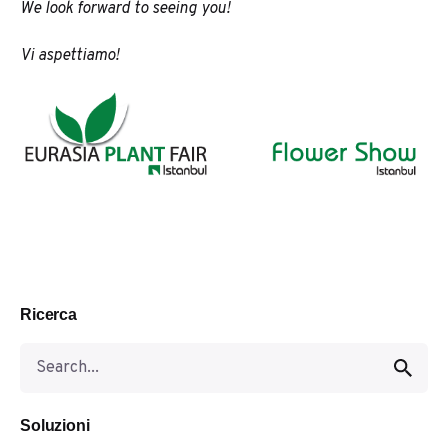
We look forward to seeing you!
Vi aspettiamo!
Ricerca
S
e
a
r
Soluzioni
c