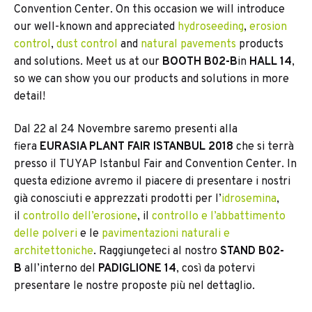
Convention Center. On this occasion we will introduce
our well-known and appreciated
hydroseeding
,
erosion
control
,
dust contro
l
and
natural pavements
products
and solutions. Meet us at our
BOOTH B02-B
in
HALL 14
,
so we can show you our products and solutions in more
detail!
Dal 22 al 24 Novembre saremo presenti alla
fiera
EURASIA PLANT FAIR ISTANBUL 2018
che si terrà
presso il TUYAP Istanbul Fair and Convention Center. In
questa edizione avremo il piacere di presentare i nostri
già conosciuti e apprezzati prodotti per l’
idrosemina
,
il
controllo dell’erosione
, il
controllo e l’abbattimento
delle polveri
e le
pavimentazioni naturali e
architettoniche
. Raggiungeteci al nostro
STAND
B02-
B
all’interno del
PADIGLIONE 14
, così da potervi
presentare le nostre proposte più nel dettaglio.