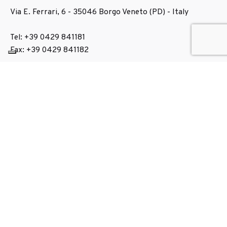
Via E. Ferrari, 6 - 35046
Borgo Veneto (PD) - Italy
Tel: +39 0429 841181
Fax: +39 0429 841182
Informazioni?
Scrivici una email
info@fullservice-it.com
Soluzioni
Idrosemina
Sistemi antierosione
Pavimentazioni naturali e architettoniche
Attrezzatura idrosemina
Controllo polveri
Discariche siti contaminati